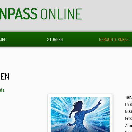
ENPASS
ONLINE
ÜRE
STÖBERN
GEBUCHTE KURSE
EN"
adt
Tan
In 
Els
Fro
Zum