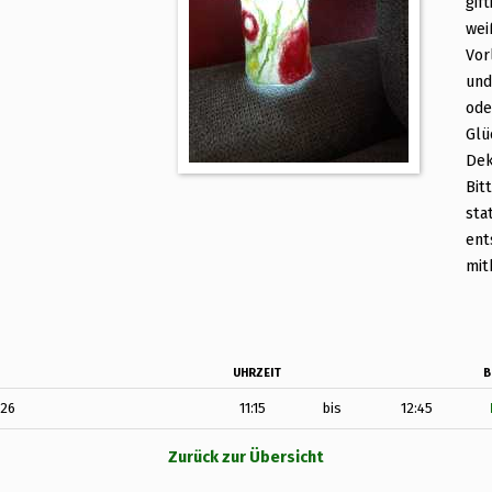
gift
wei
Vor
und
ode
Glü
Dek
Bit
sta
ent
mit
UHRZEIT
B
026
11:15
bis
12:45
Zurück zur Übersicht