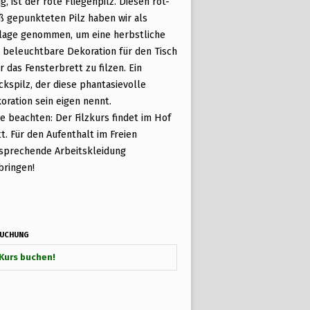
ig, ist der rote Fliegenpilz. Diesen rot-
ß gepunkteten Pilz haben wir als
lage genommen, um eine herbstliche
 beleuchtbare Dekoration für den Tisch
r das Fensterbrett zu filzen. Ein
ckspilz, der diese phantasievolle
oration sein eigen nennt.
te beachten: Der Filzkurs findet im Hof
tt. Für den Aufenthalt im Freien
sprechende Arbeitskleidung
bringen!
UCHUNG
Kurs buchen!