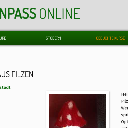
ENPASS
ONLINE
ÜRE
STÖBERN
GEBUCHTE KURSE
US FILZEN
lstadt
Hei
Pil
Wen
spr
Opt